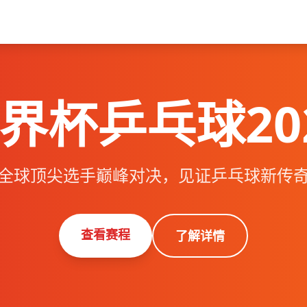
界杯乒乓球20
全球顶尖选手巅峰对决，见证乒乓球新传
查看赛程
了解详情