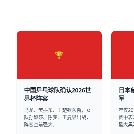
🏆
中国乒乓球队确认2026世
日本
界杯阵容
军
马龙、樊振东、王楚钦领衔，女
年仅2
队孙颖莎、陈梦、王曼昱出战，
赛中表
阵容空前强大。
最大黑