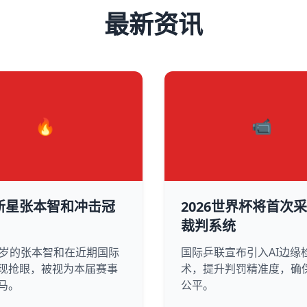
最新资讯
🔥
📹
新星张本智和冲击冠
2026世界杯将首次采
裁判系统
0岁的张本智和在近期国际
国际乒联宣布引入AI边缘
现抢眼，被视为本届赛事
术，提升判罚精准度，确
马。
公平。