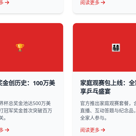
多
阅读更多
🏆
👨‍👩‍👧‍👦
奖金创历史：100万美
家庭观赛包上线：全
享乒乓盛宴
界杯总奖金池达500万美
官方推出家庭观赛套餐，
打冠军奖金首次突破百万
直播、互动答题与纪念品
关。
全家人参与。
多
阅读更多