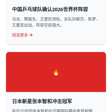
中国乒乓球队确认2026世界杯阵容
马龙、樊振东、王楚钦领衔，女队孙颖莎、陈梦、
王曼昱出战，阵容空前强大。
阅读更多
🔥
日本新星张本智和冲击冠军
年仅20岁的张本智和在近期国际赛中表现抢眼，