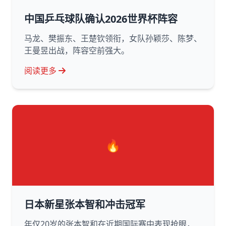
中国乒乓球队确认2026世界杯阵容
马龙、樊振东、王楚钦领衔，女队孙颖莎、陈梦、
王曼昱出战，阵容空前强大。
阅读更多
🔥
日本新星张本智和冲击冠军
年仅20岁的张本智和在近期国际赛中表现抢眼，