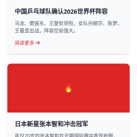
中国乒乓球队确认2026世界杯阵容
马龙、樊振东、王楚钦领衔，女队孙颖莎、陈梦、
王曼昱出战，阵容空前强大。
阅读更多
🔥
日本新星张本智和冲击冠军
年仅20岁的张本智和在近期国际赛中表现抢眼，