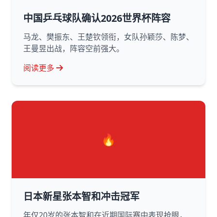
中国乒乓球队确认2026世界杯阵容
马龙、樊振东、王楚钦领衔，女队孙颖莎、陈梦、
王曼昱出战，阵容空前强大。
阅读更多
🔥
日本新星张本智和冲击冠军
年仅20岁的张本智和在近期国际赛中表现抢眼，