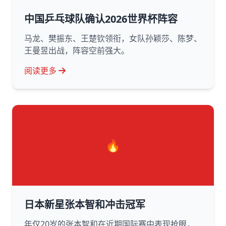
中国乒乓球队确认2026世界杯阵容
马龙、樊振东、王楚钦领衔，女队孙颖莎、陈梦、
王曼昱出战，阵容空前强大。
阅读更多
🔥
日本新星张本智和冲击冠军
年仅20岁的张本智和在近期国际赛中表现抢眼，