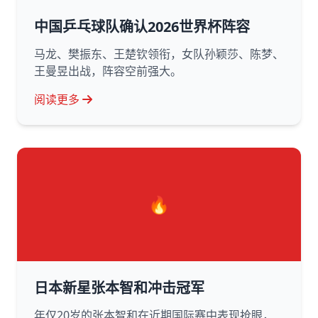
中国乒乓球队确认2026世界杯阵容
马龙、樊振东、王楚钦领衔，女队孙颖莎、陈梦、
王曼昱出战，阵容空前强大。
阅读更多
🔥
日本新星张本智和冲击冠军
年仅20岁的张本智和在近期国际赛中表现抢眼，