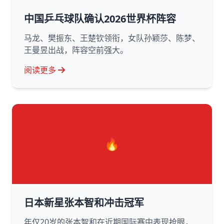
中国乒乓球队确认2026世界杯阵容
马龙、樊振东、王楚钦领衔，女队孙颖莎、陈梦、
王曼昱出战，阵容空前强大。
阅读更多
🔥
日本新星张本智和冲击冠军
年仅20岁的张本智和在近期国际赛中表现抢眼，