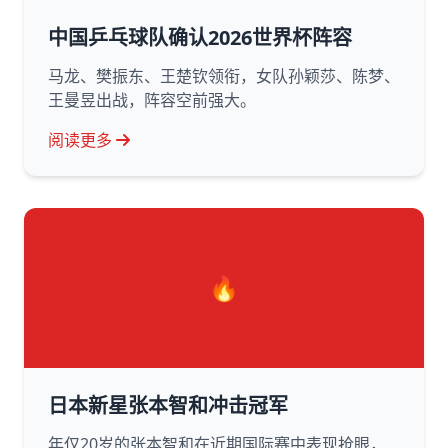
中国乒乓球队确认2026世界杯阵容
马龙、樊振东、王楚钦领衔，女队孙颖莎、陈梦、
王曼昱出战，阵容空前强大。
阅读更多
🔥
日本新星张本智和冲击冠军
年仅20岁的张本智和在近期国际赛中表现抢眼，