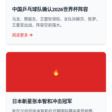
中国乒乓球队确认2026世界杯阵容
马龙、樊振东、王楚钦领衔，女队孙颖莎、陈梦、
王曼昱出战，阵容空前强大。
阅读更多
🔥
日本新星张本智和冲击冠军
年仅20岁的张本智和在近期国际赛中表现抢眼，