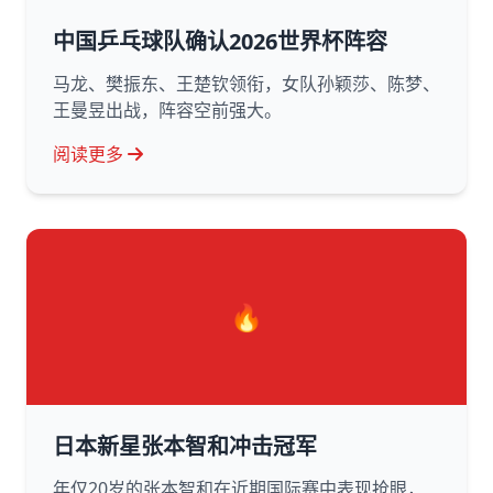
中国乒乓球队确认2026世界杯阵容
马龙、樊振东、王楚钦领衔，女队孙颖莎、陈梦、
王曼昱出战，阵容空前强大。
阅读更多
🔥
日本新星张本智和冲击冠军
年仅20岁的张本智和在近期国际赛中表现抢眼，