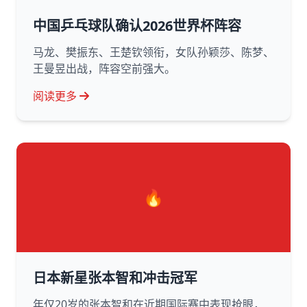
中国乒乓球队确认2026世界杯阵容
马龙、樊振东、王楚钦领衔，女队孙颖莎、陈梦、
王曼昱出战，阵容空前强大。
阅读更多
🔥
日本新星张本智和冲击冠军
年仅20岁的张本智和在近期国际赛中表现抢眼，