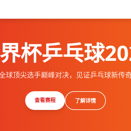
界杯乒乓球20
全球顶尖选手巅峰对决，见证乒乓球新传
查看赛程
了解详情