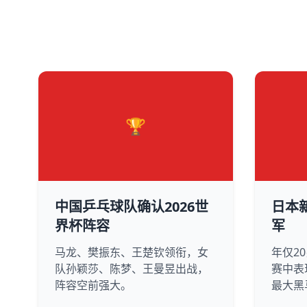
🏆
中国乒乓球队确认2026世
日本
界杯阵容
军
马龙、樊振东、王楚钦领衔，女
年仅2
队孙颖莎、陈梦、王曼昱出战，
赛中表
阵容空前强大。
最大黑