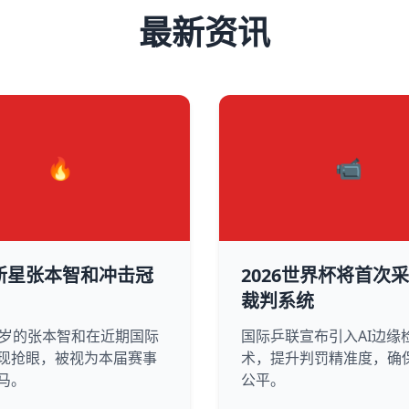
最新资讯
🔥
📹
新星张本智和冲击冠
2026世界杯将首次采
裁判系统
0岁的张本智和在近期国际
国际乒联宣布引入AI边缘
现抢眼，被视为本届赛事
术，提升判罚精准度，确
马。
公平。