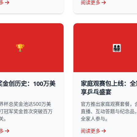
多
阅读更多
🏆
👨‍👩‍👧‍👦
奖金创历史：100万美
家庭观赛包上线：全
享乒乓盛宴
界杯总奖金池达500万美
官方推出家庭观赛套餐，
打冠军奖金首次突破百万
直播、互动答题与纪念品
关。
全家人参与。
多
阅读更多