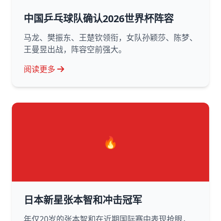
中国乒乓球队确认2026世界杯阵容
马龙、樊振东、王楚钦领衔，女队孙颖莎、陈梦、
王曼昱出战，阵容空前强大。
阅读更多
🔥
日本新星张本智和冲击冠军
年仅20岁的张本智和在近期国际赛中表现抢眼，