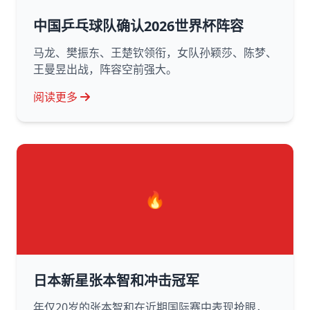
中国乒乓球队确认2026世界杯阵容
马龙、樊振东、王楚钦领衔，女队孙颖莎、陈梦、
王曼昱出战，阵容空前强大。
阅读更多
🔥
日本新星张本智和冲击冠军
年仅20岁的张本智和在近期国际赛中表现抢眼，