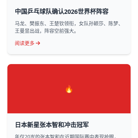
中国乒乓球队确认2026世界杯阵容
马龙、樊振东、王楚钦领衔，女队孙颖莎、陈梦、
王曼昱出战，阵容空前强大。
阅读更多
🔥
日本新星张本智和冲击冠军
年仅20岁的张本智和在近期国际赛中表现抢眼，