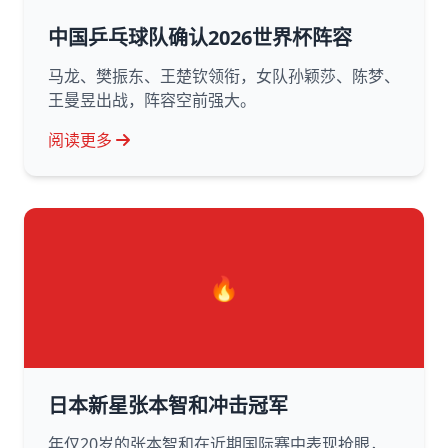
中国乒乓球队确认2026世界杯阵容
马龙、樊振东、王楚钦领衔，女队孙颖莎、陈梦、
王曼昱出战，阵容空前强大。
阅读更多
🔥
日本新星张本智和冲击冠军
年仅20岁的张本智和在近期国际赛中表现抢眼，