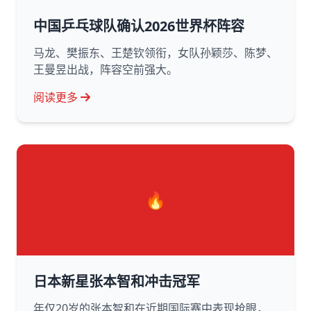
中国乒乓球队确认2026世界杯阵容
马龙、樊振东、王楚钦领衔，女队孙颖莎、陈梦、
王曼昱出战，阵容空前强大。
阅读更多
🔥
日本新星张本智和冲击冠军
年仅20岁的张本智和在近期国际赛中表现抢眼，