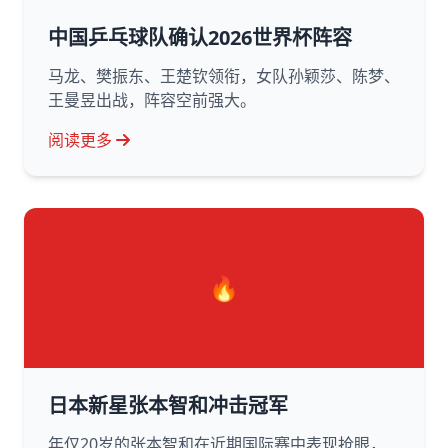
中国乒乓球队确认2026世界杯阵容
马龙、樊振东、王楚钦领衔，女队孙颖莎、陈梦、
王曼昱出战，阵容空前强大。
阅读更多
🔥
日本新星张本智和冲击冠军
年仅20岁的张本智和在近期国际赛中表现抢眼，