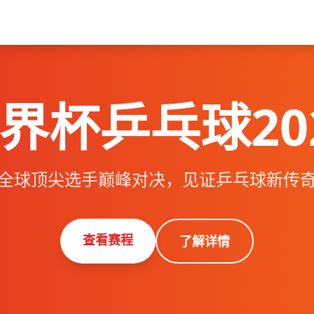
界杯乒乓球20
全球顶尖选手巅峰对决，见证乒乓球新传
查看赛程
了解详情