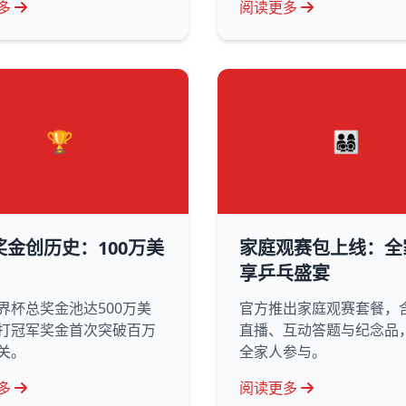
多
阅读更多
🏆
👨‍👩‍👧‍👦
奖金创历史：100万美
家庭观赛包上线：全
享乒乓盛宴
界杯总奖金池达500万美
官方推出家庭观赛套餐，
打冠军奖金首次突破百万
直播、互动答题与纪念品
关。
全家人参与。
多
阅读更多