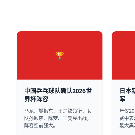
🏆
中国乒乓球队确认2026世
日本
界杯阵容
军
马龙、樊振东、王楚钦领衔，女
年仅2
队孙颖莎、陈梦、王曼昱出战，
赛中表
阵容空前强大。
最大黑