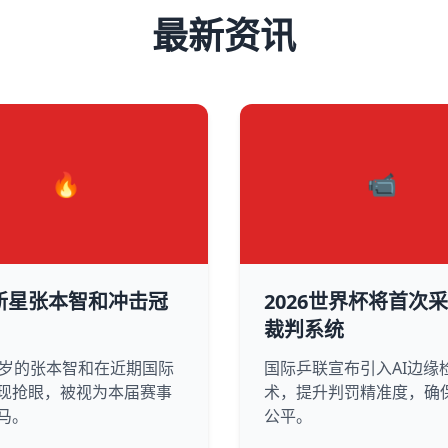
最新资讯
🔥
📹
新星张本智和冲击冠
2026世界杯将首次采
裁判系统
0岁的张本智和在近期国际
国际乒联宣布引入AI边缘
现抢眼，被视为本届赛事
术，提升判罚精准度，确
马。
公平。