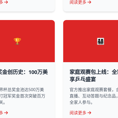
多
阅读更多
🏆
👨‍👩‍👧‍👦
奖金创历史：100万美
家庭观赛包上线：全
享乒乓盛宴
界杯总奖金池达500万美
官方推出家庭观赛套餐，
打冠军奖金首次突破百万
直播、互动答题与纪念品
关。
全家人参与。
多
阅读更多