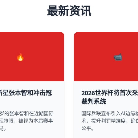
最新资讯
🔥
📹
新星张本智和冲击冠
2026世界杯将首次采
裁判系统
0岁的张本智和在近期国际
国际乒联宣布引入AI边缘
现抢眼，被视为本届赛事
术，提升判罚精准度，确
马。
公平。