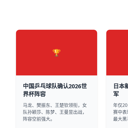
🏆
中国乒乓球队确认2026世
日本
界杯阵容
军
马龙、樊振东、王楚钦领衔，女
年仅2
队孙颖莎、陈梦、王曼昱出战，
赛中表
阵容空前强大。
最大黑