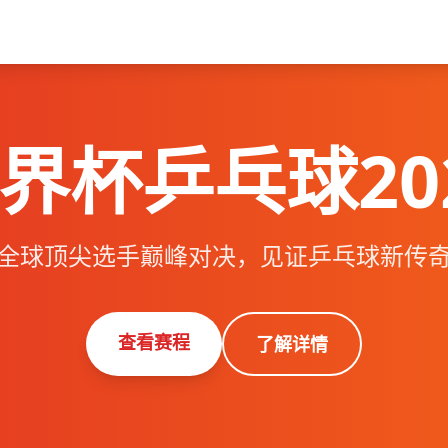
界杯乒乓球20
全球顶尖选手巅峰对决，见证乒乓球新传
查看赛程
了解详情