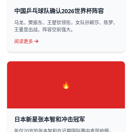
中国乒乓球队确认2026世界杯阵容
马龙、樊振东、王楚钦领衔，女队孙颖莎、陈梦、
王曼昱出战，阵容空前强大。
阅读更多
🔥
日本新星张本智和冲击冠军
年仅20岁的张本智和在近期国际赛中表现抢眼，