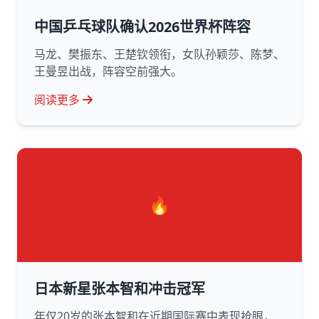
中国乒乓球队确认2026世界杯阵容
马龙、樊振东、王楚钦领衔，女队孙颖莎、陈梦、
王曼昱出战，阵容空前强大。
阅读更多
🔥
日本新星张本智和冲击冠军
年仅20岁的张本智和在近期国际赛中表现抢眼，