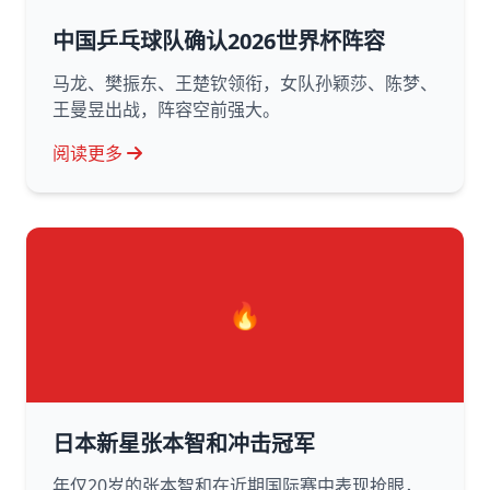
中国乒乓球队确认2026世界杯阵容
马龙、樊振东、王楚钦领衔，女队孙颖莎、陈梦、
王曼昱出战，阵容空前强大。
阅读更多
🔥
日本新星张本智和冲击冠军
年仅20岁的张本智和在近期国际赛中表现抢眼，