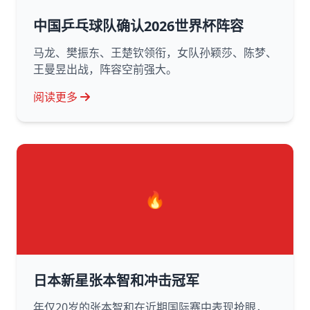
中国乒乓球队确认2026世界杯阵容
马龙、樊振东、王楚钦领衔，女队孙颖莎、陈梦、
王曼昱出战，阵容空前强大。
阅读更多
🔥
日本新星张本智和冲击冠军
年仅20岁的张本智和在近期国际赛中表现抢眼，