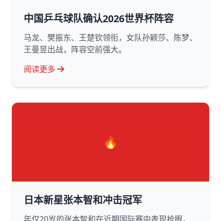
中国乒乓球队确认2026世界杯阵容
马龙、樊振东、王楚钦领衔，女队孙颖莎、陈梦、
王曼昱出战，阵容空前强大。
阅读更多
🔥
日本新星张本智和冲击冠军
年仅20岁的张本智和在近期国际赛中表现抢眼，