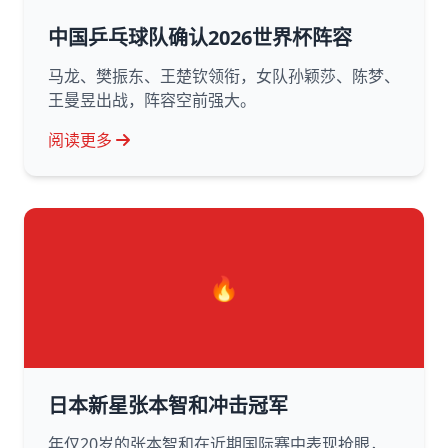
中国乒乓球队确认2026世界杯阵容
马龙、樊振东、王楚钦领衔，女队孙颖莎、陈梦、
王曼昱出战，阵容空前强大。
阅读更多
🔥
日本新星张本智和冲击冠军
年仅20岁的张本智和在近期国际赛中表现抢眼，