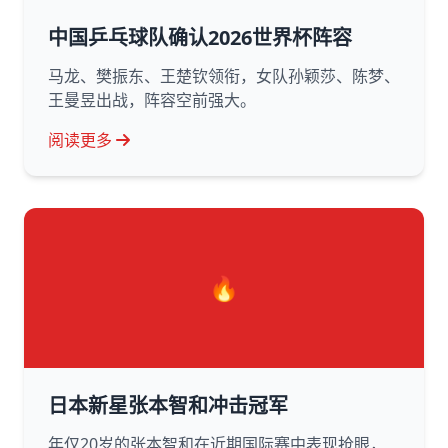
中国乒乓球队确认2026世界杯阵容
马龙、樊振东、王楚钦领衔，女队孙颖莎、陈梦、
王曼昱出战，阵容空前强大。
阅读更多
🔥
日本新星张本智和冲击冠军
年仅20岁的张本智和在近期国际赛中表现抢眼，