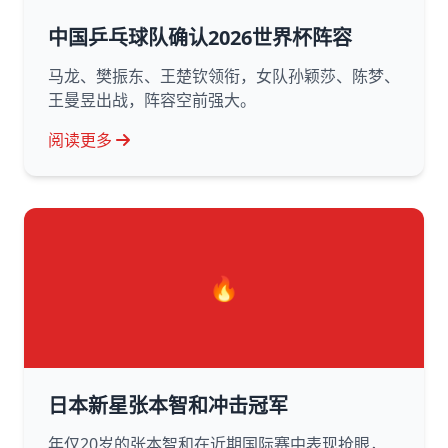
中国乒乓球队确认2026世界杯阵容
马龙、樊振东、王楚钦领衔，女队孙颖莎、陈梦、
王曼昱出战，阵容空前强大。
阅读更多
🔥
日本新星张本智和冲击冠军
年仅20岁的张本智和在近期国际赛中表现抢眼，