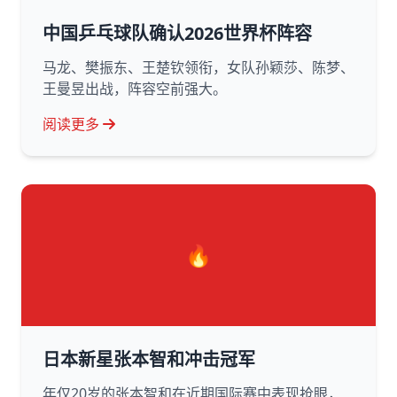
中国乒乓球队确认2026世界杯阵容
马龙、樊振东、王楚钦领衔，女队孙颖莎、陈梦、
王曼昱出战，阵容空前强大。
阅读更多
🔥
日本新星张本智和冲击冠军
年仅20岁的张本智和在近期国际赛中表现抢眼，