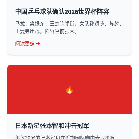
中国乒乓球队确认2026世界杯阵容
马龙、樊振东、王楚钦领衔，女队孙颖莎、陈梦、
王曼昱出战，阵容空前强大。
阅读更多
🔥
日本新星张本智和冲击冠军
年仅20岁的张本智和在近期国际赛中表现抢眼，