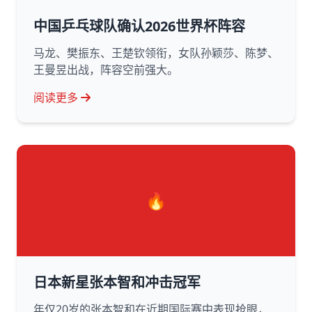
中国乒乓球队确认2026世界杯阵容
马龙、樊振东、王楚钦领衔，女队孙颖莎、陈梦、
王曼昱出战，阵容空前强大。
阅读更多
🔥
日本新星张本智和冲击冠军
年仅20岁的张本智和在近期国际赛中表现抢眼，