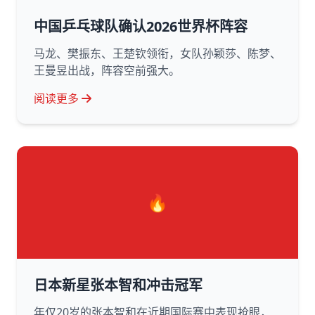
中国乒乓球队确认2026世界杯阵容
马龙、樊振东、王楚钦领衔，女队孙颖莎、陈梦、
王曼昱出战，阵容空前强大。
阅读更多
🔥
日本新星张本智和冲击冠军
年仅20岁的张本智和在近期国际赛中表现抢眼，