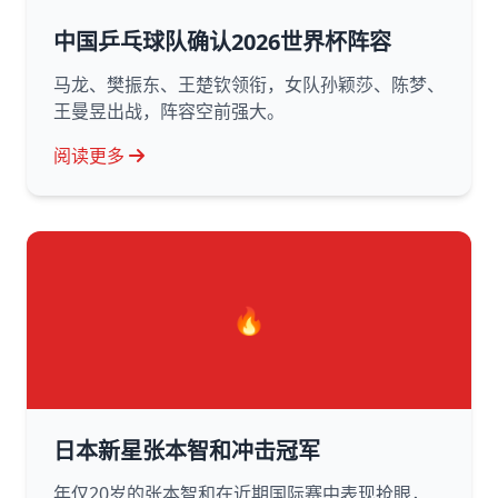
中国乒乓球队确认2026世界杯阵容
马龙、樊振东、王楚钦领衔，女队孙颖莎、陈梦、
王曼昱出战，阵容空前强大。
阅读更多
🔥
日本新星张本智和冲击冠军
年仅20岁的张本智和在近期国际赛中表现抢眼，