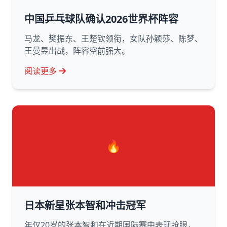
中国乒乓球队确认2026世界杯阵容
马龙、樊振东、王楚钦领衔，女队孙颖莎、陈梦、
王曼昱出战，阵容空前强大。
阅读更多
🔥
日本新星张本智和冲击冠军
年仅20岁的张本智和在近期国际赛中表现抢眼，