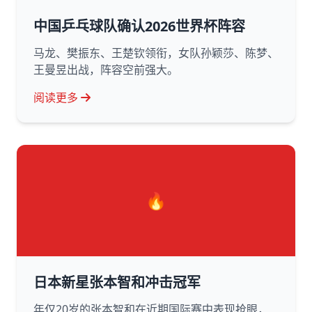
中国乒乓球队确认2026世界杯阵容
马龙、樊振东、王楚钦领衔，女队孙颖莎、陈梦、
王曼昱出战，阵容空前强大。
阅读更多
🔥
日本新星张本智和冲击冠军
年仅20岁的张本智和在近期国际赛中表现抢眼，