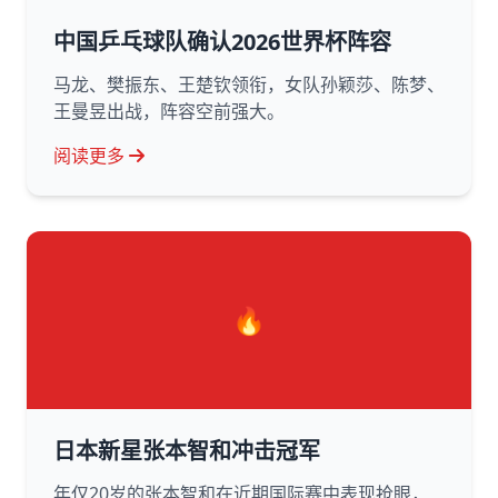
中国乒乓球队确认2026世界杯阵容
马龙、樊振东、王楚钦领衔，女队孙颖莎、陈梦、
王曼昱出战，阵容空前强大。
阅读更多
🔥
日本新星张本智和冲击冠军
年仅20岁的张本智和在近期国际赛中表现抢眼，