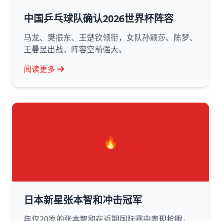
中国乒乓球队确认2026世界杯阵容
马龙、樊振东、王楚钦领衔，女队孙颖莎、陈梦、
王曼昱出战，阵容空前强大。
阅读更多
🔥
日本新星张本智和冲击冠军
年仅20岁的张本智和在近期国际赛中表现抢眼，