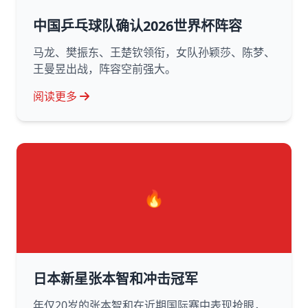
中国乒乓球队确认2026世界杯阵容
马龙、樊振东、王楚钦领衔，女队孙颖莎、陈梦、
王曼昱出战，阵容空前强大。
阅读更多
🔥
日本新星张本智和冲击冠军
年仅20岁的张本智和在近期国际赛中表现抢眼，