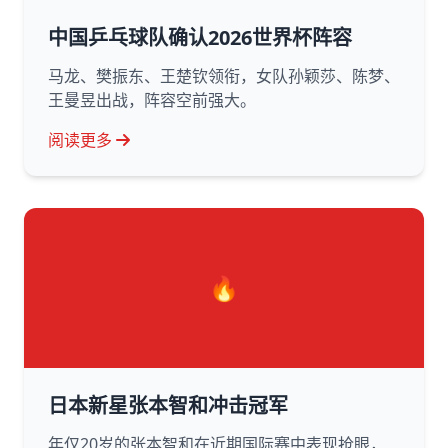
中国乒乓球队确认2026世界杯阵容
马龙、樊振东、王楚钦领衔，女队孙颖莎、陈梦、
王曼昱出战，阵容空前强大。
阅读更多
🔥
日本新星张本智和冲击冠军
年仅20岁的张本智和在近期国际赛中表现抢眼，