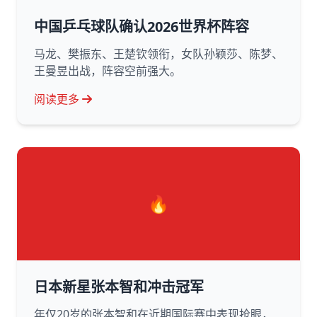
中国乒乓球队确认2026世界杯阵容
马龙、樊振东、王楚钦领衔，女队孙颖莎、陈梦、
王曼昱出战，阵容空前强大。
阅读更多
🔥
日本新星张本智和冲击冠军
年仅20岁的张本智和在近期国际赛中表现抢眼，