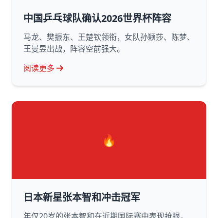
中国乒乓球队确认2026世界杯阵容
马龙、樊振东、王楚钦领衔，女队孙颖莎、陈梦、
王曼昱出战，阵容空前强大。
阅读更多
🔥
日本新星张本智和冲击冠军
年仅20岁的张本智和在近期国际赛中表现抢眼，