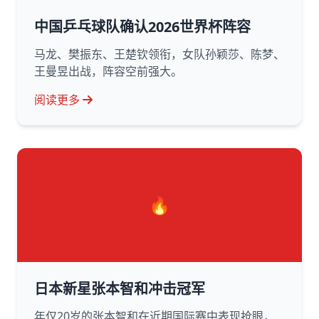
中国乒乓球队确认2026世界杯阵容
马龙、樊振东、王楚钦领衔，女队孙颖莎、陈梦、
王曼昱出战，阵容空前强大。
阅读更多
🔥
日本新星张本智和冲击冠军
年仅20岁的张本智和在近期国际赛中表现抢眼，