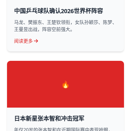
中国乒乓球队确认2026世界杯阵容
马龙、樊振东、王楚钦领衔，女队孙颖莎、陈梦、
王曼昱出战，阵容空前强大。
阅读更多
🔥
日本新星张本智和冲击冠军
年仅20岁的张本智和在近期国际赛中表现抢眼，