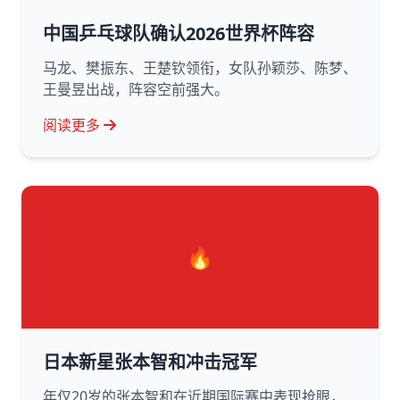
中国乒乓球队确认2026世界杯阵容
马龙、樊振东、王楚钦领衔，女队孙颖莎、陈梦、
王曼昱出战，阵容空前强大。
阅读更多
🔥
日本新星张本智和冲击冠军
年仅20岁的张本智和在近期国际赛中表现抢眼，