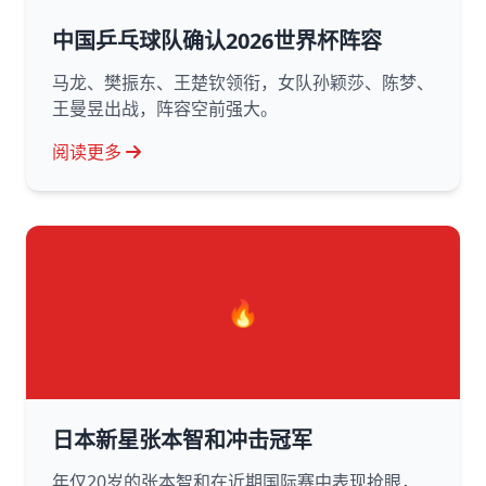
中国乒乓球队确认2026世界杯阵容
马龙、樊振东、王楚钦领衔，女队孙颖莎、陈梦、
王曼昱出战，阵容空前强大。
阅读更多
🔥
日本新星张本智和冲击冠军
年仅20岁的张本智和在近期国际赛中表现抢眼，