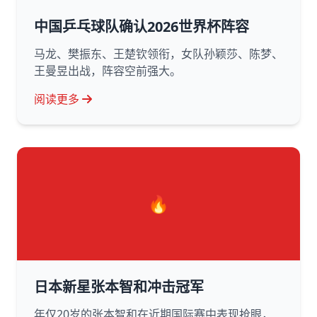
中国乒乓球队确认2026世界杯阵容
马龙、樊振东、王楚钦领衔，女队孙颖莎、陈梦、
王曼昱出战，阵容空前强大。
阅读更多
🔥
日本新星张本智和冲击冠军
年仅20岁的张本智和在近期国际赛中表现抢眼，