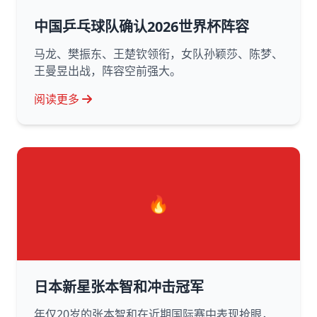
中国乒乓球队确认2026世界杯阵容
马龙、樊振东、王楚钦领衔，女队孙颖莎、陈梦、
王曼昱出战，阵容空前强大。
阅读更多
🔥
日本新星张本智和冲击冠军
年仅20岁的张本智和在近期国际赛中表现抢眼，